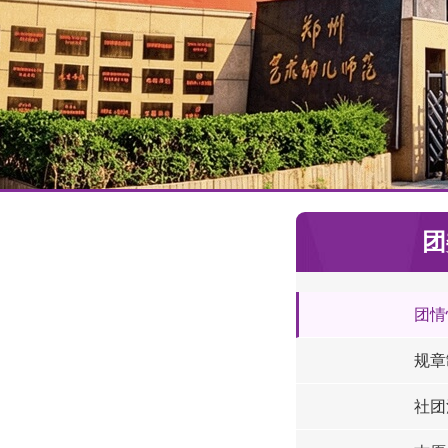
团
团情
规章
社团